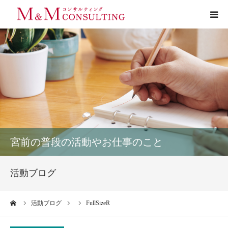
プロフィール
サービス
お客様の声
実績
宮前の普段の活動やお仕事のこと
活動ブログ
活動ブログ
お問い合わせ
ーム
活動ブログ
FullSizeR