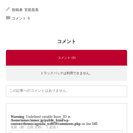
投稿者:
宮前昌美
コメント:
0
コメント
コメント (0)
トラックバックは利用できません。
この記事へのコメントはありません。
Warning
: Undefined variable $user_ID in
/home/mmec/mmec.jp/public_html/wp-
content/themes/agenda_tcd059/comments.php
on line
145
名前（例：山田 太郎）
( 必須 )