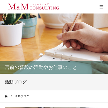
プロフィール
サービス
お客様の声
実績
宮前の普段の活動やお仕事のこと
活動ブログ
活動ブログ
お問い合わせ
ーム
活動ブログ