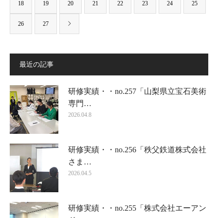
18
19
20
21
22
23
24
25
26
27
最近の記事
研修実績・・no.257「山梨県立宝石美術
専門…
2026.04.8
研修実績・・no.256「秩父鉄道株式会社
さま…
2026.04.5
研修実績・・no.255「株式会社エーアン