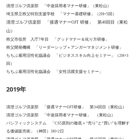
清澄ゴルフ倶楽部 「中途採用者マナー研修」（東松山）
埼玉県立秩父特別支援学校 「マナー基礎研修」（2H×5回）
清澄ゴルフ倶楽部 「接遇マナーOJT 研修」 第40回目（東松
山）
秩父市役所 入庁7年目 「グッドマナー＆叱り方研修」
秩父開発機構 「リーダーシップ＋アンガーマネジメント研修」
ちちぶ雇用活性化協議会 「ビジネススキル向上セミナー」（2H×3
回）
ちちぶ雇用活性化協議会 「女性活躍支援セミナー」
2019年
清澄ゴルフ倶楽部 「接遇マナーOJT研修」 第34回目（東松山）
清澄ゴルフ倶楽部 「中途採用者マナー研修」 （東松山）
パシフィックシステム 「CS5原則の徹底＋“売り”と“買い”を理解す
る価値販売術」（神田）3H×2日