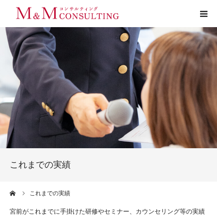
プロフィール
サービス
お客様の声
実績
活動ブログ
これまでの実績
お問い合わせ
ーム
これまでの実績
宮前がこれまでに手掛けた研修やセミナー、カウンセリング等の実績