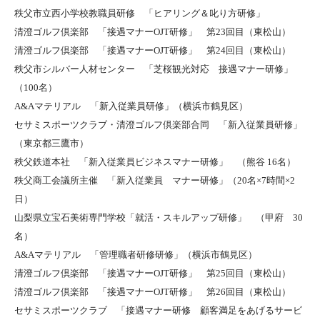
秩父市立西小学校教職員研修 「ヒアリング＆叱り方研修」
清澄ゴルフ倶楽部 「接遇マナーOJT研修」 第23回目（東松山）
清澄ゴルフ倶楽部 「接遇マナーOJT研修」 第24回目（東松山）
秩父市シルバー人材センター 「芝桜観光対応 接遇マナー研修」
（100名）
A&Aマテリアル 「新入従業員研修」（横浜市鶴見区）
セサミスポーツクラブ・清澄ゴルフ倶楽部合同 「新入従業員研修」
（東京都三鷹市）
秩父鉄道本社 「新入従業員ビジネスマナー研修」 （熊谷 16名）
秩父商工会議所主催 「新入従業員 マナー研修」（20名×7時間×2
日）
山梨県立宝石美術専門学校「就活・スキルアップ研修」 （甲府 30
名）
A&Aマテリアル 「管理職者研修研修」（横浜市鶴見区）
清澄ゴルフ倶楽部 「接遇マナーOJT研修」 第25回目（東松山）
清澄ゴルフ倶楽部 「接遇マナーOJT研修」 第26回目（東松山）
セサミスポーツクラブ 「接遇マナー研修 顧客満足をあげるサービ