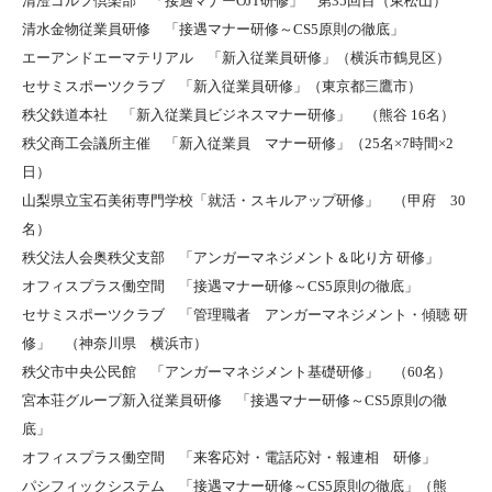
清澄ゴルフ倶楽部 「接遇マナーOJT研修」 第35回目（東松山）
清水金物従業員研修 「接遇マナー研修～CS5原則の徹底」
エーアンドエーマテリアル 「新入従業員研修」（横浜市鶴見区）
セサミスポーツクラブ 「新入従業員研修」（東京都三鷹市）
秩父鉄道本社 「新入従業員ビジネスマナー研修」 （熊谷 16名）
秩父商工会議所主催 「新入従業員 マナー研修」（25名×7時間×2
日）
山梨県立宝石美術専門学校「就活・スキルアップ研修」 （甲府 30
名）
秩父法人会奥秩父支部 「アンガーマネジメント＆叱り方 研修」
オフィスプラス働空間 「接遇マナー研修～CS5原則の徹底」
セサミスポーツクラブ 「管理職者 アンガーマネジメント・傾聴 研
修」 （神奈川県 横浜市）
秩父市中央公民館 「アンガーマネジメント基礎研修」 （60名）
宮本荘グループ新入従業員研修 「接遇マナー研修～CS5原則の徹
底」
オフィスプラス働空間 「来客応対・電話応対・報連相 研修」
パシフィックシステム 「接遇マナー研修～CS5原則の徹底」（熊