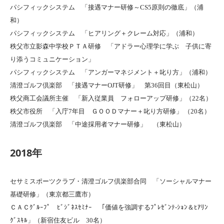
パシフィックシステム 「接遇マナー研修～CS5原則の徹底」（浦
和）
パシフィックシステム 「ヒアリング＋クレーム対応」（浦和）
秩父市立影森中学校ＰＴＡ研修 「アドラー心理学に学ぶ 子供に寄
り添うコミュニケーション」
パシフィックシステム 「アンガーマネジメント＋叱り方」（浦和）
清澄ゴルフ倶楽部 「接遇マナーOJT研修」 第36回目（東松山）
秩父商工会議所主催 「新入従業員 フォローアップ研修」（22名）
秩父市役所 「入庁7年目 ＧＯＯＤマナー＋叱り方研修」 （20名）
清澄ゴルフ倶楽部 「中途採用者マナー研修」 （東松山）
2018年
セサミスポーツクラブ・清澄ゴルフ倶楽部合同 「ソーシャルマナー
基礎研修」（東京都三鷹市）
ＣＡＣｸﾞﾙｰﾌﾟ ﾋﾞｼﾞﾈｽｾﾐﾅｰ 「価値を強調するﾌﾟﾚｾﾞﾝﾃ-ｼｮﾝ＆ﾋｱﾘﾝ
ｸﾞｽｷﾙ」（新宿住友ビル 30名）