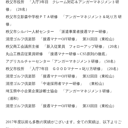
秩父市役所 「入庁3年目 クレーム対応＆アンガーマネジメント研
修」 （28名）
秩父市立影森中学校ＰＴＡ研修 「アンガーマネジメント＆叱り方 研
修」
秩父市シルバー人材センター 「派遣事業者接遇マナー研修」
清澄ゴルフ倶楽部 「接遇マナーOJT研修」 第31回目（東松山）
秩父商工会議所主催 「新入従業員 フォローアップ研修」（20名）
丸山工務店従業員研修 「接遇マナー研修～CS5原則の徹底」
アグリカルチャーセンター「アンガーマネジメント研修」（50名）
秩父市役所 「入庁7年目 ＧＯＯＤマナー＋叱り方研修」 （20名）
清澄ゴルフ倶楽部 「接遇マナーOJT研修」 第32回目（東松山）
清澄ゴルフ倶楽部 「中途採用者マナー研修」 （東松山）
埼玉県中小企業企業診断士協会 「アンガーマネジメント研修」
（浦和）
清澄ゴルフ倶楽部 「接遇マナーOJT研修」 第33回目（東松山）
2017年度以前も多数の実績がございます。全ての実績は、以下よりご