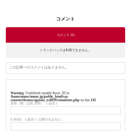
コメント
コメント (0)
トラックバックは利用できません。
この記事へのコメントはありません。
Warning
: Undefined variable $user_ID in
/home/mmec/mmec.jp/public_html/wp-
content/themes/agenda_tcd059/comments.php
on line
145
名前（例：山田 太郎）
( 必須 )
E-MAIL
( 必須 ) - 公開されません -