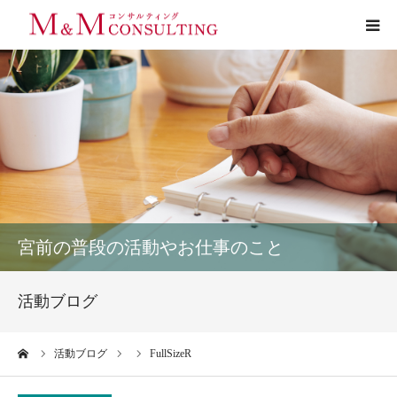
プロフィール
サービス
お客様の声
実績
宮前の普段の活動やお仕事のこと
活動ブログ
活動ブログ
お問い合わせ
ーム
活動ブログ
FullSizeR