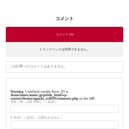
コメント
コメント (0)
トラックバックは利用できません。
この記事へのコメントはありません。
Warning
: Undefined variable $user_ID in
/home/mmec/mmec.jp/public_html/wp-
content/themes/agenda_tcd059/comments.php
on line
145
名前（例：山田 太郎）
( 必須 )
E-MAIL
( 必須 ) - 公開されません -