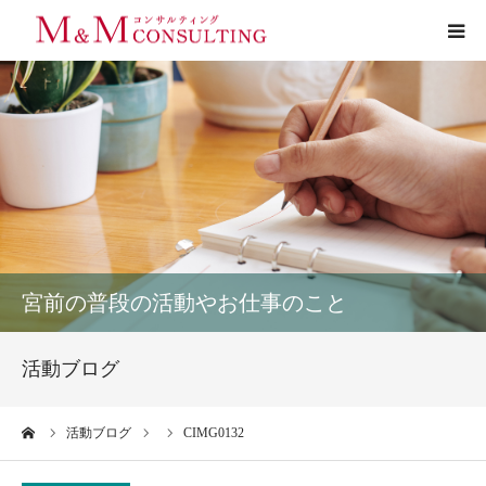
プロフィール
サービス
お客様の声
実績
宮前の普段の活動やお仕事のこと
活動ブログ
活動ブログ
お問い合わせ
ーム
活動ブログ
CIMG0132