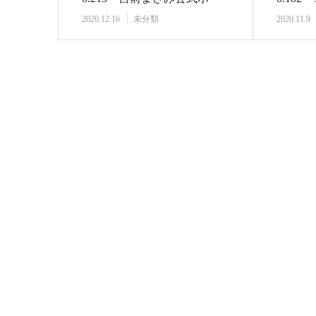
ムページを立…
の多様
2020.12.16
未分類
2020.11.9