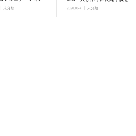
性を受…
読み始めまし…
未分類
2020.06.4
未分類