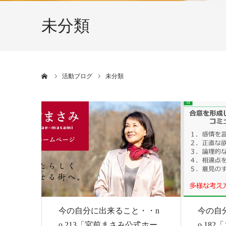
未分類
ホーム
活動ブログ
未分類
今の自分に出来ること・・n
今の自
o.213「宮前まさみ公式ホー
o.18