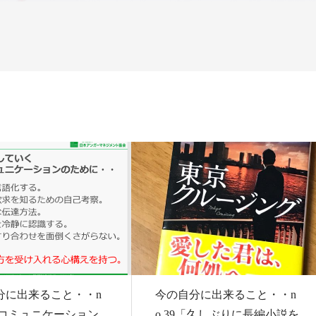
分に出来ること・・n
今の自分に出来ること・・n
2「コミュニケーション
o.39「久しぶりに長編小説を