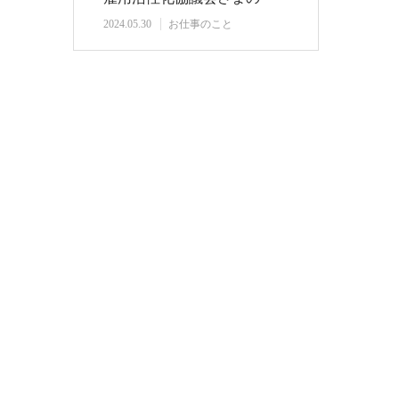
『ビジネスス…
2024.05.30
お仕事のこと