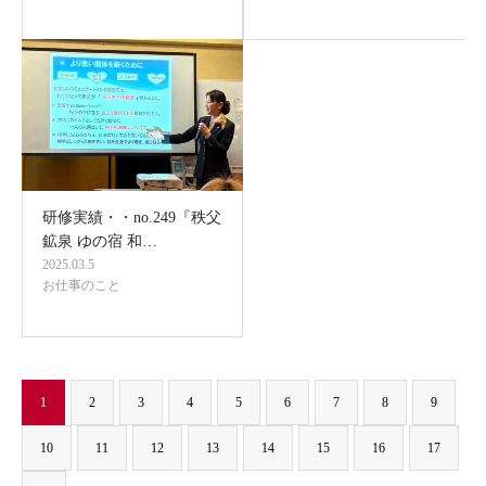
研修実績・・no.249『秩父
鉱泉 ゆの宿 和…
2025.03.5
お仕事のこと
1
2
3
4
5
6
7
8
9
10
11
12
13
14
15
16
17