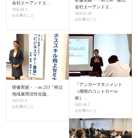
研修実績・・no.254『株式
会社エーアンドエ…
会社エーアンドエ…
2026.04.3
2026.01.28
お仕事のこと
お仕事のこと
『アンガーマネジメント
研修実績・・no.253『秩父
（感情のコントロール
地域雇用活性化協…
術）…
2025.07.9
2025.06.2
お仕事のこと
お仕事のこと