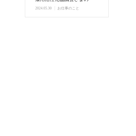
『ビジネスス…
2024.05.30
お仕事のこと