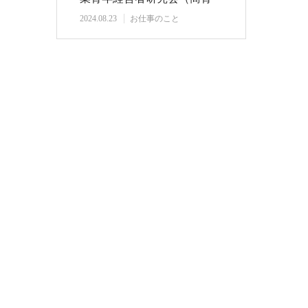
研）さまマナ…
2024.08.23
お仕事のこと