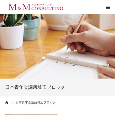
プロフィール
サービス
お客様の声
実績
活動ブログ
日本青年会議所埼玉ブロック
お問い合わせ
ーム
日本青年会議所埼玉ブロック