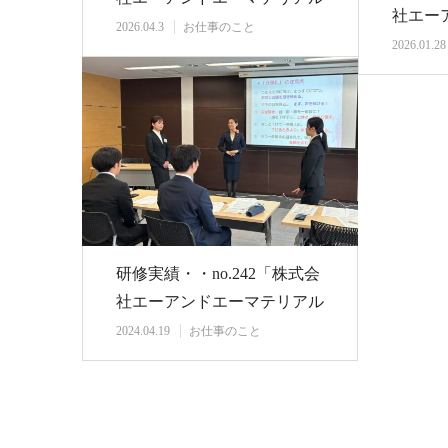
社エー
さま」新入…
2026.04.3
お仕事のこと
さま』
2026.01.28
研修実績・・no.242「株式会
社エーアンドエーマテリアル
さまの新入…
2024.04.19
お仕事のこと