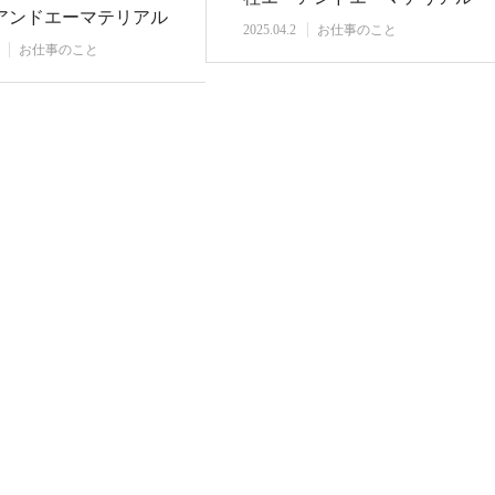
アンドエーマテリアル
さま』新入…
2025.04.2
お仕事のこと
アン…
お仕事のこと