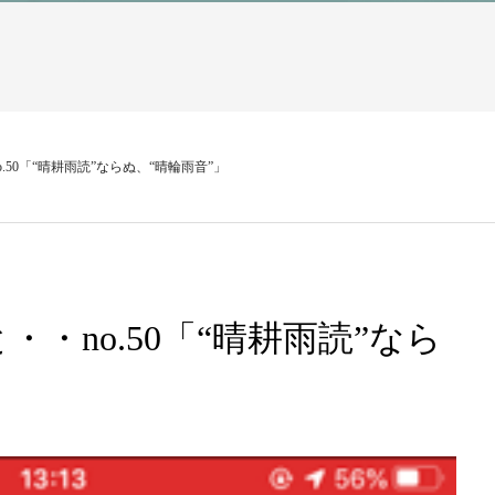
50「“晴耕雨読”ならぬ、“晴輪雨音”」
・no.50「“晴耕雨読”なら