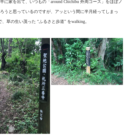
を出て、いつもの「around Chichibu 外周コース」をほぼノ
走ろうと思っているのですが、アッという間に半月経ってしまっ
の生い茂った “ふるさと歩道” をwalking。