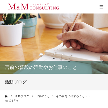
プロフィール
サービス
お客様の声
実績
宮前の普段の活動やお仕事のこと
活動ブログ
活動ブログ
お問い合わせ
ーム
活動ブログ
日常のこと
今の自分に出来ること・・
no.104「次…