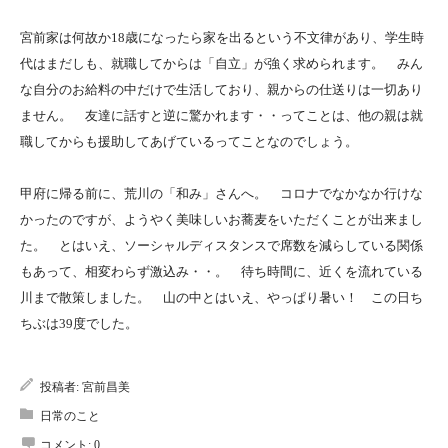
宮前家は何故か18歳になったら家を出るという不文律があり、学生時
代はまだしも、就職してからは「自立」が強く求められます。 みん
な自分のお給料の中だけで生活しており、親からの仕送りは一切あり
ません。 友達に話すと逆に驚かれます・・ってことは、他の親は就
職してからも援助してあげているってことなのでしょう。
甲府に帰る前に、荒川の「和み」さんへ。 コロナでなかなか行けな
かったのですが、ようやく美味しいお蕎麦をいただくことが出来まし
た。 とはいえ、ソーシャルディスタンスで席数を減らしている関係
もあって、相変わらず激込み・・。 待ち時間に、近くを流れている
川まで散策しました。 山の中とはいえ、やっぱり暑い！ この日ち
ちぶは39度でした。
投稿者:
宮前昌美
日常のこと
コメント:
0