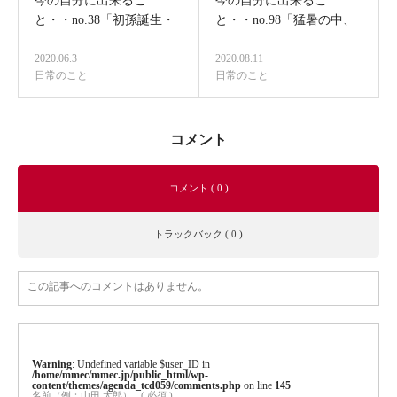
今の自分に出来るこ
今の自分に出来るこ
と・・no.38「初孫誕生・
と・・no.98「猛暑の中、
…
…
2020.06.3
2020.08.11
日常のこと
日常のこと
コメント
コメント ( 0 )
トラックバック ( 0 )
この記事へのコメントはありません。
Warning
: Undefined variable $user_ID in
/home/mmec/mmec.jp/public_html/wp-
content/themes/agenda_tcd059/comments.php
on line
145
名前（例：山田 太郎）
( 必須 )