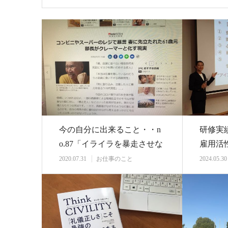
今の自分に出来ること・・n
研修実績
o.87「イライラを暴走させな
雇用活
いために出来…
『ビジ
2020.07.31
お仕事のこと
2024.05.30