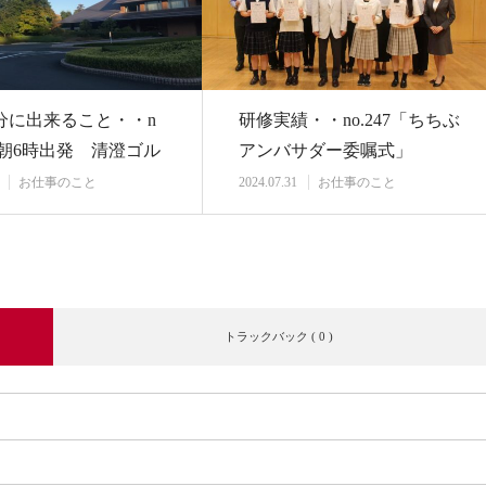
分に出来ること・・n
研修実績・・no.247「ちちぶ
5「朝6時出発 清澄ゴル
アンバサダー委嘱式」
部で…
お仕事のこと
2024.07.31
お仕事のこと
トラックバック ( 0 )