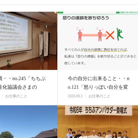
・・no.245「ちちぶ
今の自分に出来ること・・n
性化協議会さまの
o.121「怒りっぽい自分を変
ネスス…
えてみよう」…
お仕事のこと
2020.09.3
お仕事のこと