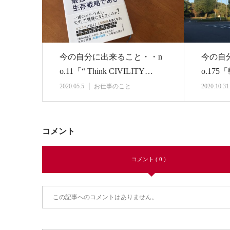
今の自分に出来ること・・n
今の自
o.11「“ Think CIVILITY…
o.17
フ倶楽
2020.05.5
お仕事のこと
2020.10.31
コメント
コメント ( 0 )
この記事へのコメントはありません。