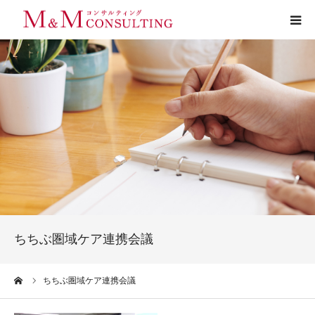
プロフィール
サービス
お客様の声
実績
活動ブログ
ちちぶ圏域ケア連携会議
お問い合わせ
ーム
ちちぶ圏域ケア連携会議