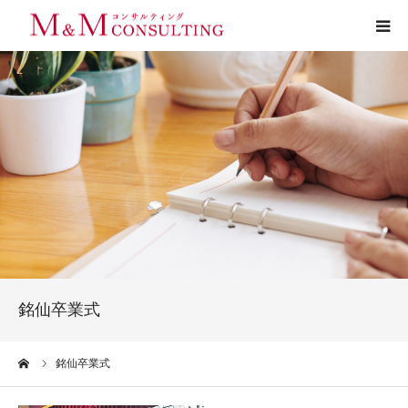
プロフィール
サービス
お客様の声
実績
活動ブログ
銘仙卒業式
お問い合わせ
ーム
銘仙卒業式