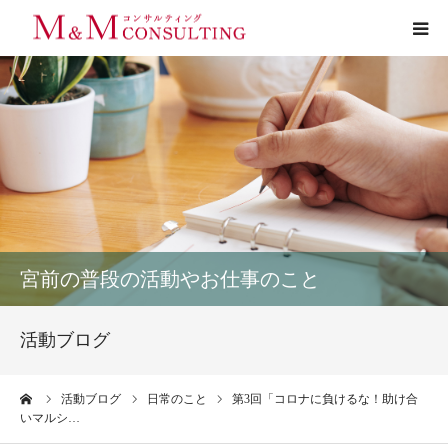
プロフィール
サービス
お客様の声
実績
宮前の普段の活動やお仕事のこと
活動ブログ
活動ブログ
お問い合わせ
ーム
活動ブログ
日常のこと
第3回「コロナに負けるな！助け合
いマルシ…