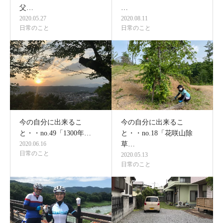
父…
…
2020.05.27
2020.08.11
日常のこと
日常のこと
今の自分に出来るこ
今の自分に出来るこ
と・・no.49「1300年…
と・・no.18「花咲山除
2020.06.16
草…
日常のこと
2020.05.13
日常のこと