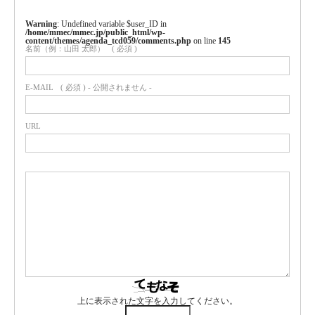
Warning
: Undefined variable $user_ID in
/home/mmec/mmec.jp/public_html/wp-
content/themes/agenda_tcd059/comments.php
on line
145
名前（例：山田 太郎）
( 必須 )
E-MAIL
( 必須 ) - 公開されません -
URL
上に表示された文字を入力してください。