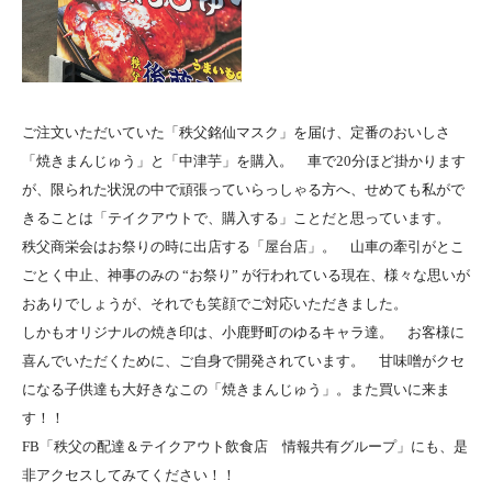
ご注文いただいていた「秩父銘仙マスク」を届け、定番のおいしさ
「焼きまんじゅう」と「中津芋」を購入。 車で20分ほど掛かります
が、限られた状況の中で頑張っていらっしゃる方へ、せめても私がで
きることは「テイクアウトで、購入する」ことだと思っています。
秩父商栄会はお祭りの時に出店する「屋台店」。 山車の牽引がとこ
ごとく中止、神事のみの “お祭り” が行われている現在、様々な思いが
おありでしょうが、それでも笑顔でご対応いただきました。
しかもオリジナルの焼き印は、小鹿野町のゆるキャラ達。 お客様に
喜んでいただくために、ご自身で開発されています。 甘味噌がクセ
になる子供達も大好きなこの「焼きまんじゅう」。また買いに来ま
す！！
FB「秩父の配達＆テイクアウト飲食店 情報共有グループ」にも、是
非アクセスしてみてください！！