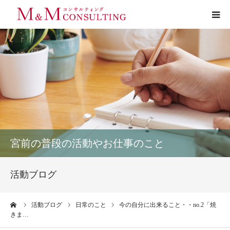
プロフィール
サービス
お客様の声
実績
宮前の普段の活動やお仕事のこと
活動ブログ
活動ブログ
お問い合わせ
ーム
活動ブログ
日常のこと
今の自分に出来ること・・no.2「焼
きま…