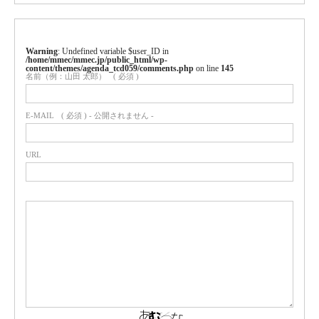
Warning
: Undefined variable $user_ID in
/home/mmec/mmec.jp/public_html/wp-
content/themes/agenda_tcd059/comments.php
on line
145
名前（例：山田 太郎）
( 必須 )
E-MAIL
( 必須 ) - 公開されません -
URL