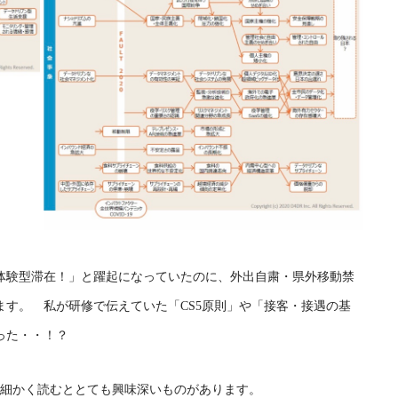
体験型滞在！」と躍起になっていたのに、外出自粛・県外移動禁
す。 私が研修で伝えていた「CS5原則」や「接客・接遇の基
った・・！？
、細かく読むととても興味深いものがあります。