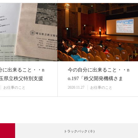
分に出来ること・・n
今の自分に出来ること・・n
埼玉県立秩父特別支援
o.197「秩父開発機構さま
非常勤講…
コーチングス…
お仕事のこと
2020.11.27
お仕事のこと
トラックバック ( 0 )