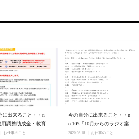
分に出来ること・・n
今の自分に出来ること・・n
「雇用調整助成金・教育
o.105「10月からのラジオ案
算をご…
を考えて・…
お仕事のこと
2020.08.18
お仕事のこと