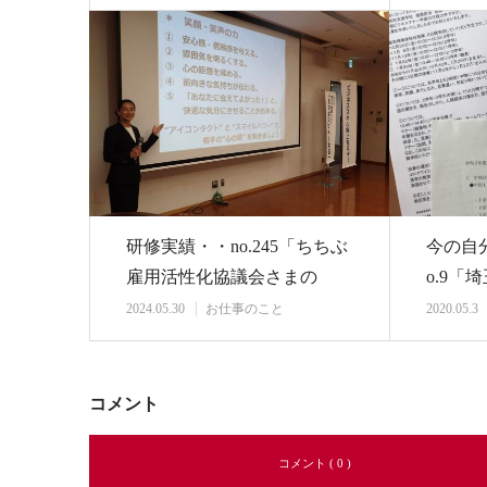
研修実績・・no.245「ちちぶ
今の自
雇用活性化協議会さまの
o.9「
『ビジネスス…
学校の
2024.05.30
お仕事のこと
2020.05.3
コメント
コメント ( 0 )