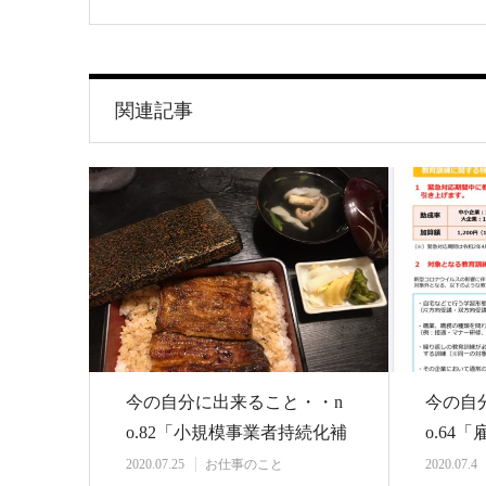
関連記事
今の自分に出来ること・・n
今の自
o.82「小規模事業者持続化補
o.64
助金〈コロナ…
訓練加
2020.07.25
お仕事のこと
2020.07.4