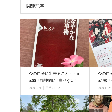
関連記事
今の自分に出来ること・・n
今の自
o.66「精神的に “痩せない”
o.19
ようにす…
まから
2020.07.6
日常のこと
2020.11.28