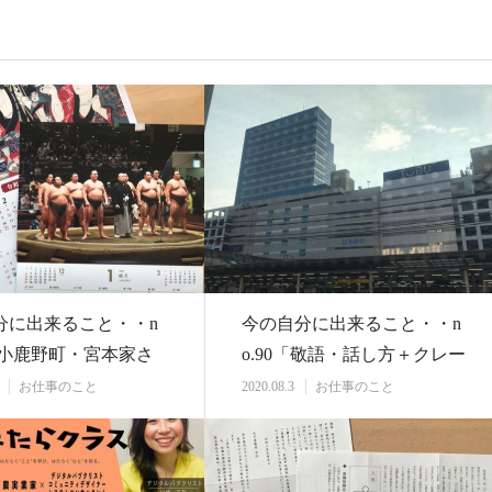
分に出来ること・・n
今の自分に出来ること・・n
8「小鹿野町・宮本家さ
o.90「敬語・話し方＋クレー
・・」…
ム対応研修 …
お仕事のこと
2020.08.3
お仕事のこと