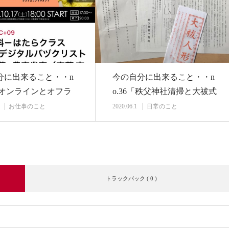
分に出来ること・・n
今の自分に出来ること・・n
3「オンラインとオフラ
o.36「秩父神社清掃と大祓式
・新し…
申込」
お仕事のこと
2020.06.1
日常のこと
トラックバック ( 0 )