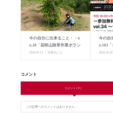
今の自分に出来ること・・n
今の自
o.18「花咲山除草作業ボラン
o.16
ティア 初参…
イン・
2020.05.13
日常のこと
2020.10.18
コメント
コメント ( 0 )
この記事へのコメントはありません。