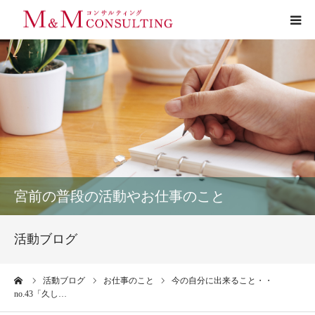
プロフィール
サービス
お客様の声
実績
宮前の普段の活動やお仕事のこと
活動ブログ
活動ブログ
お問い合わせ
ーム
活動ブログ
お仕事のこと
今の自分に出来ること・・
no.43「久し…