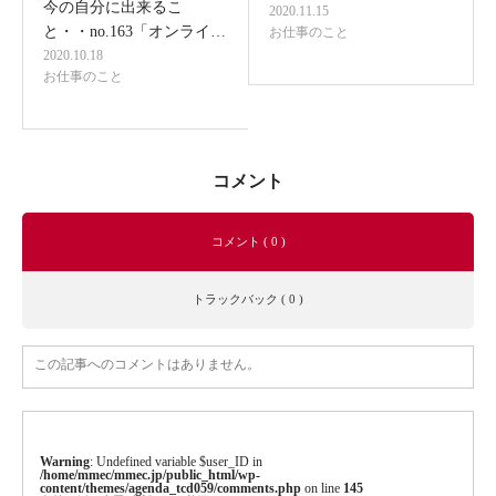
今の自分に出来るこ
2020.11.15
と・・no.163「オンライ…
お仕事のこと
2020.10.18
お仕事のこと
コメント
コメント ( 0 )
トラックバック ( 0 )
この記事へのコメントはありません。
Warning
: Undefined variable $user_ID in
/home/mmec/mmec.jp/public_html/wp-
content/themes/agenda_tcd059/comments.php
on line
145