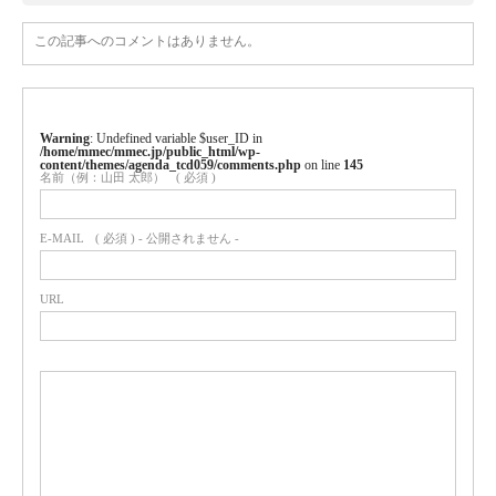
この記事へのコメントはありません。
Warning
: Undefined variable $user_ID in
/home/mmec/mmec.jp/public_html/wp-
content/themes/agenda_tcd059/comments.php
on line
145
名前（例：山田 太郎）
( 必須 )
E-MAIL
( 必須 ) - 公開されません -
URL