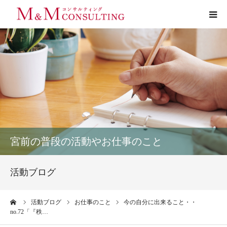
プロフィール
サービス
お客様の声
実績
宮前の普段の活動やお仕事のこと
活動ブログ
活動ブログ
お問い合わせ
ーム
活動ブログ
お仕事のこと
今の自分に出来ること・・
no.72「『秩…