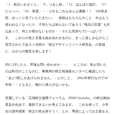
「1．秩父いわざくら」「9．つるし柿」「13．ぼんぼり提灯」「37．
たらっぺ」「63．寒霞」・・どれもこれもみんな素敵！！ 100色全
部、ゆっくり見ていただきたい。 色味はもちろんのこと、今はもう
使われなくなったり、子供たちは知らないであろう “地元の言葉” も沢
山あって、何とか残せないものか・・そんな気持ちでいっぱいで
す。 これらの色と言葉を組み合わせるのに、きっと楽しみながらご
苦労されたであろう当時の「秩父デザインリソース研究会」の皆様
に、心からの敬意を表します！
FBにUPしたら、早速お問い合わせが・・。 ところが、私が頂いた
のは昨日のことなのに、事務局の秩父地場産センターに確認したら
「あと3部しかあげられません。」とのこと。 2002年発行なので18
年前・・となると、確かに残り少ないかも。
所属している「広域秩父連携フォーラム FIND Chichibu」の秩父銘仙
普及分化会で、復刻できないか考えてみます。 これを使って、小学
生の課外授業「秩父の色を探そう！」とか、季節によってお土産を入