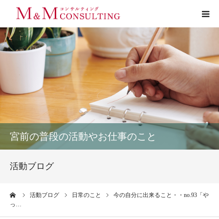
プロフィール
サービス
お客様の声
実績
宮前の普段の活動やお仕事のこと
活動ブログ
活動ブログ
お問い合わせ
ーム
活動ブログ
日常のこと
今の自分に出来ること・・no.93「や
っ…