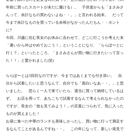
年前に買ったスカートが未だに履ける）。 子供達からも「まさみさ
んって、余計なもの買わないよね・・。」と言われる始末。 だって
今まで余計なものを買っている余裕がなかったんだもん・・ホント
に!!
今回、川越に住む長女のお休みに合わせて、どこに行こうか考えた末
「暑いから外はやめておこう！」ということになり、「ららぽーとに
行く？」といったところ、「まさみさんが買い物に行きたいって言っ
た！！」と驚かれました(笑)
ららぽーとは3回目なのですが、今まではあくまでも付き添い。 自
分から試着したいと思うなんて、自分でも「面白いなあ・・。」と思
いました。 恐らく一人で来ていたら、適当に買って納得しているは
ず。 お店を周って、あちこちで試着するなんて考えられなかったの
ですが、長女の「他も見てみよう！」の言葉につられて、気に入った
ものが買えました！
お昼に食べた中華のランチも美味しかったし、買い物に行って満足す
るなんてことがあるんですね・・。 この年になって、新しい発見で