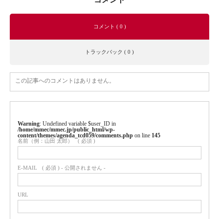
コメント ( 0 )
トラックバック ( 0 )
この記事へのコメントはありません。
Warning
: Undefined variable $user_ID in
/home/mmec/mmec.jp/public_html/wp-
content/themes/agenda_tcd059/comments.php
on line
145
名前（例：山田 太郎）
( 必須 )
E-MAIL
( 必須 ) - 公開されません -
URL