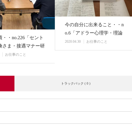
今の自分に出来ること・・n
o.6「アドラー心理学・理論
・・no.226「セント
編 復習」
2020.04.30
お仕事のこと
険さま・接遇マナー研
お仕事のこと
トラックバック ( 0 )