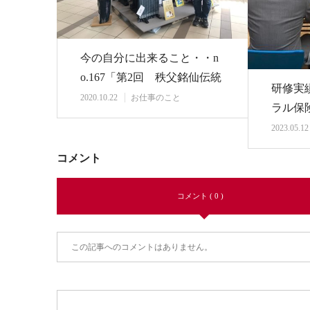
今の自分に出来ること・・n
o.167「第2回 秩父銘仙伝統
研修実績
工芸士作品…
2020.10.22
お仕事のこと
ラル保
修」
2023.05.12
コメント
コメント ( 0 )
この記事へのコメントはありません。