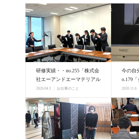
研修実績・・no.255「株式会
今の自
社エーアンドエーマテリアル
o.17
さま」新入…
グ第2
2026.04.3
お仕事のこと
2020.11.6