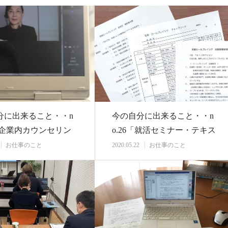
分に出来ること・・n
今の自分に出来ること・・n
9「企業内カウンセリン
o.26「就活セミナー・テキス
回目」…
ト制作」
お仕事のこと
2020.05.22
お仕事のこと