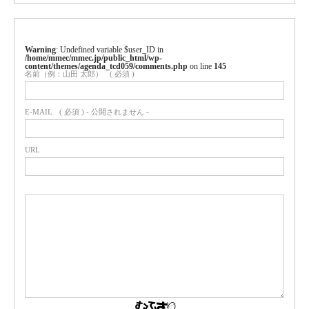
Warning
: Undefined variable $user_ID in
/home/mmec/mmec.jp/public_html/wp-
content/themes/agenda_tcd059/comments.php
on line
145
名前（例：山田 太郎）
( 必須 )
E-MAIL
( 必須 ) - 公開されません -
URL