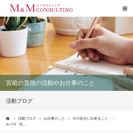
プロフィール
サービス
お客様の声
実績
宮前の普段の活動やお仕事のこと
活動ブログ
活動ブログ
お問い合わせ
ーム
活動ブログ
お仕事のこと
今の自分に出来ること・・
no.114「叱…