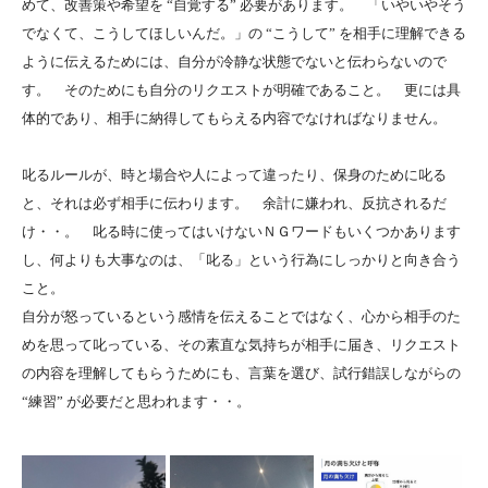
めて、改善策や希望を “自覚する” 必要があります。 「いやいやそう
でなくて、こうしてほしいんだ。」の “こうして” を相手に理解できる
ように伝えるためには、自分が冷静な状態でないと伝わらないので
す。 そのためにも自分のリクエストが明確であること。 更には具
体的であり、相手に納得してもらえる内容でなければなりません。
叱るルールが、時と場合や人によって違ったり、保身のために叱る
と、それは必ず相手に伝わります。 余計に嫌われ、反抗されるだ
け・・。 叱る時に使ってはいけないＮＧワードもいくつかあります
し、何よりも大事なのは、「叱る」という行為にしっかりと向き合う
こと。
自分が怒っているという感情を伝えることではなく、心から相手のた
めを思って叱っている、その素直な気持ちが相手に届き、リクエスト
の内容を理解してもらうためにも、言葉を選び、試行錯誤しながらの
“練習” が必要だと思われます・・。