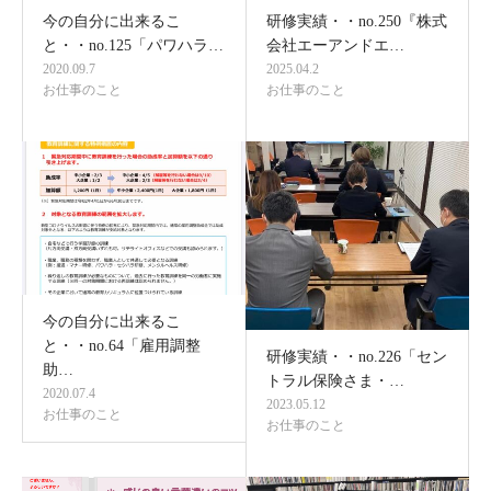
今の自分に出来るこ
研修実績・・no.250『株式
と・・no.125「パワハラ…
会社エーアンドエ…
2020.09.7
2025.04.2
お仕事のこと
お仕事のこと
今の自分に出来るこ
と・・no.64「雇用調整
研修実績・・no.226「セン
助…
トラル保険さま・…
2020.07.4
2023.05.12
お仕事のこと
お仕事のこと