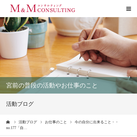
プロフィール
サービス
お客様の声
実績
宮前の普段の活動やお仕事のこと
活動ブログ
活動ブログ
お問い合わせ
ーム
活動ブログ
お仕事のこと
今の自分に出来ること・・
no.177「自…