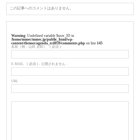
この記事へのコメントはありません。
Warning
: Undefined variable $user_ID in
/home/mmec/mmec.jp/public_html/wp-
content/themes/agenda_tcd059/comments.php
on line
145
名前（例：山田 太郎）
( 必須 )
E-MAIL
( 必須 ) - 公開されません -
URL