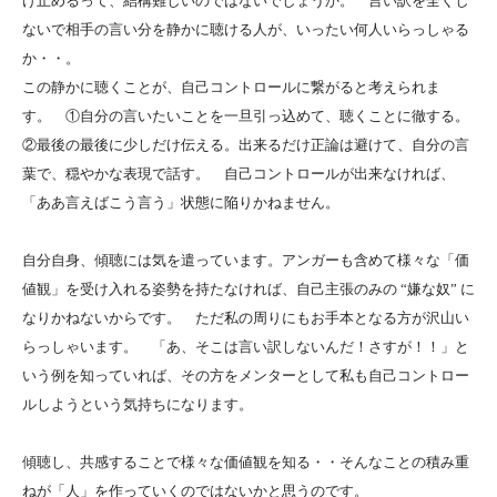
け止めるって、結構難しいのではないでしょうか。 言い訳を全くし
ないで相手の言い分を静かに聴ける人が、いったい何人いらっしゃる
か・・。
この静かに聴くことが、自己コントロールに繋がると考えられま
す。 ①自分の言いたいことを一旦引っ込めて、聴くことに徹する。
②最後の最後に少しだけ伝える。出来るだけ正論は避けて、自分の言
葉で、穏やかな表現で話す。 自己コントロールが出来なければ、
「ああ言えばこう言う」状態に陥りかねません。
自分自身、傾聴には気を遣っています。アンガーも含めて様々な「価
値観」を受け入れる姿勢を持たなければ、自己主張のみの “嫌な奴” に
なりかねないからです。 ただ私の周りにもお手本となる方が沢山い
らっしゃいます。 「あ、そこは言い訳しないんだ！さすが！！」と
いう例を知っていれば、その方をメンターとして私も自己コントロー
ルしようという気持ちになります。
傾聴し、共感することで様々な価値観を知る・・そんなことの積み重
ねが「人」を作っていくのではないかと思うのです。