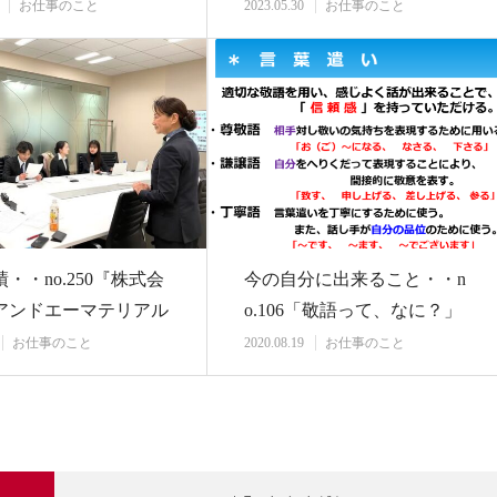
・新し…
ネジメント…
お仕事のこと
2023.05.30
お仕事のこと
・・no.250『株式会
今の自分に出来ること・・n
アンドエーマテリアル
o.106「敬語って、なに？」
新入…
ラジオ案①…
お仕事のこと
2020.08.19
お仕事のこと