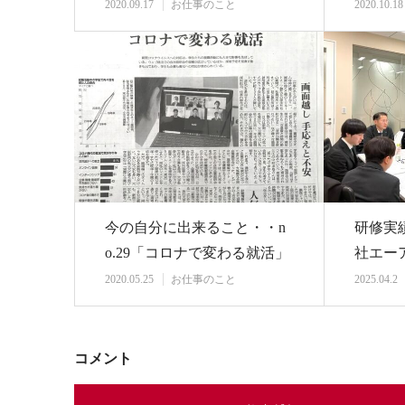
セリング 打…
イン・
2020.09.17
お仕事のこと
2020.10.18
今の自分に出来ること・・n
研修実績
o.29「コロナで変わる就活」
社エー
さま』
2020.05.25
お仕事のこと
2025.04.2
コメント