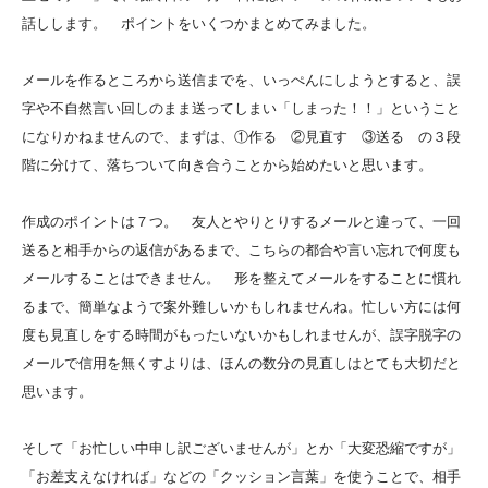
話しします。 ポイントをいくつかまとめてみました。
メールを作るところから送信までを、いっぺんにしようとすると、誤
字や不自然言い回しのまま送ってしまい「しまった！！」ということ
になりかねませんので、まずは、①作る ②見直す ③送る の３段
階に分けて、落ちついて向き合うことから始めたいと思います。
作成のポイントは７つ。 友人とやりとりするメールと違って、一回
送ると相手からの返信があるまで、こちらの都合や言い忘れで何度も
メールすることはできません。 形を整えてメールをすることに慣れ
るまで、簡単なようで案外難しいかもしれませんね。忙しい方には何
度も見直しをする時間がもったいないかもしれませんが、誤字脱字の
メールで信用を無くすよりは、ほんの数分の見直しはとても大切だと
思います。
そして「お忙しい中申し訳ございませんが」とか「大変恐縮ですが」
「お差支えなければ」などの「クッション言葉」を使うことで、相手