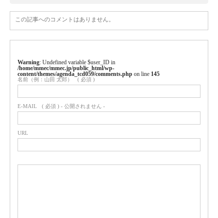
この記事へのコメントはありません。
Warning
: Undefined variable $user_ID in
/home/mmec/mmec.jp/public_html/wp-
content/themes/agenda_tcd059/comments.php
on line
145
名前（例：山田 太郎）
( 必須 )
E-MAIL
( 必須 ) - 公開されません -
URL