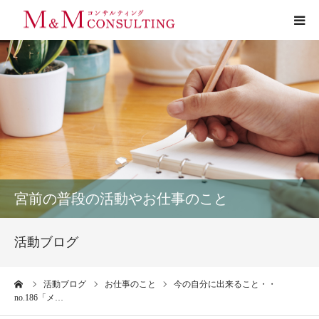
プロフィール
サービス
お客様の声
実績
宮前の普段の活動やお仕事のこと
活動ブログ
活動ブログ
お問い合わせ
ーム
活動ブログ
お仕事のこと
今の自分に出来ること・・
no.186「メ…