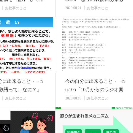
…
の」 ラジオ…
お仕事のこと
2020.08.21
お仕事のこと
分に出来ること・・n
今の自分に出来ること・・n
6「敬語って、なに？」
o.105「10月からのラジオ案
案①…
を考えて・…
お仕事のこと
2020.08.18
お仕事のこと