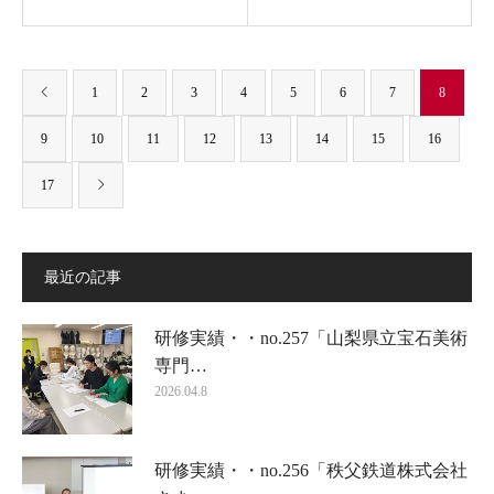
1
2
3
4
5
6
7
8
9
10
11
12
13
14
15
16
17
最近の記事
研修実績・・no.257「山梨県立宝石美術
専門…
2026.04.8
研修実績・・no.256「秩父鉄道株式会社