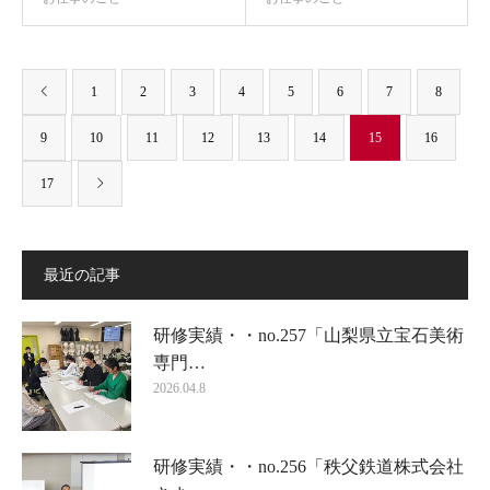
1
2
3
4
5
6
7
8
9
10
11
12
13
14
15
16
17
最近の記事
研修実績・・no.257「山梨県立宝石美術
専門…
2026.04.8
研修実績・・no.256「秩父鉄道株式会社