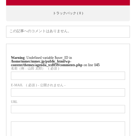
トラックバック ( 0 )
この記事へのコメントはありません。
Warning
: Undefined variable $user_ID in
/home/mmec/mmec.jp/public_html/wp-
content/themes/agenda_tcd059/comments.php
on line
145
名前（例：山田 太郎）
( 必須 )
E-MAIL
( 必須 ) - 公開されません -
URL