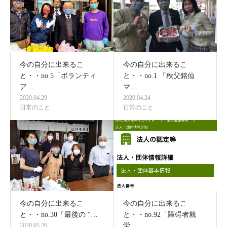
今の自分に出来るこ
今の自分に出来るこ
と・・no.5「ボランティ
と・・no.1 「秩父銘仙
ア…
マ…
2020.04.29
2020.04.24
日常のこと
日常のこと
今の自分に出来るこ
今の自分に出来るこ
と・・no.30「最後の “…
と・・no.92「障碍者就
2020.05.26
労…