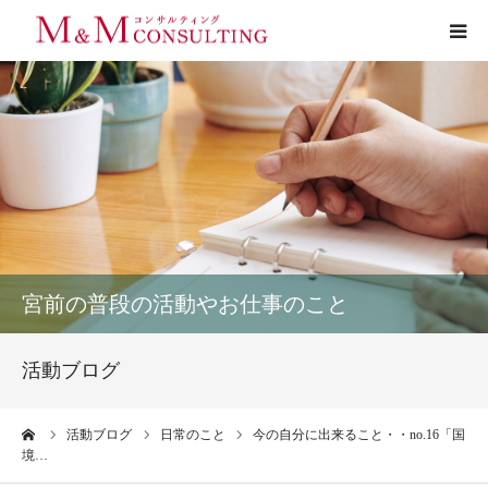
プロフィール
サービス
お客様の声
実績
宮前の普段の活動やお仕事のこと
活動ブログ
活動ブログ
お問い合わせ
ーム
活動ブログ
日常のこと
今の自分に出来ること・・no.16「国
境…