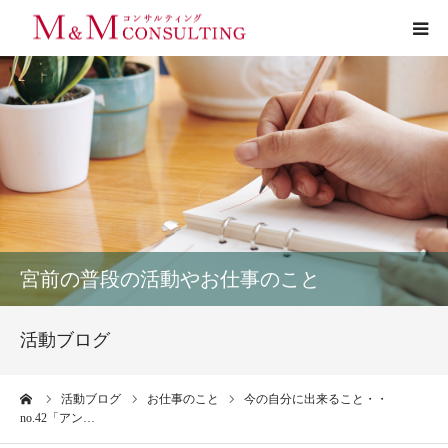
プロフィール
サービス
お客様の声
実績
宮前の普段の活動やお仕事のこと
活動ブログ
活動ブログ
お問い合わせ
ーム
活動ブログ
お仕事のこと
今の自分に出来ること・・
no.42「アン…