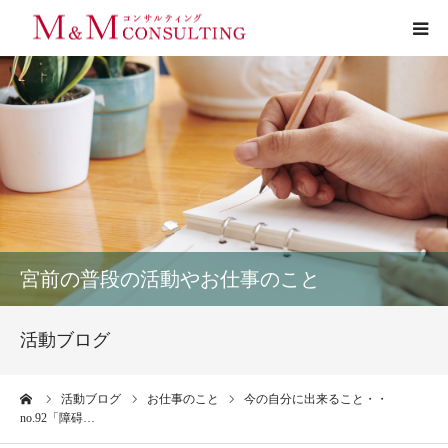
プロフィール
サービス
お客様の声
実績
宮前の普段の活動やお仕事のこと
活動ブログ
活動ブログ
お問い合わせ
ーム
活動ブログ
お仕事のこと
今の自分に出来ること・・
no.92「障碍…