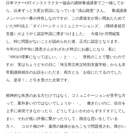
日本マナーOJTインストラクター協会の講師養成講座でご一緒してか
ら、以来ずっと大変お世話になっている “浅山路恵” さん。 養成講座
メンバーの一番の仲良しなのですが、この度彼女が長い間あたためて
いたNPO法人「ダイバーシティコミュニケーションズ」（障碍者就労
支援）がようやく認定申請に漕ぎつけました。 今後3か月間縦覧
し、特に問題がないことが認められた後、正式に認定となります。
今年の2月中旬に路恵さんがわざわざ秩父にお越しになり、私に
「NPOの理事になってほしい。」と・・。 突然のことで驚いたので
すが、実はちょうどその日に「埼玉県立秩父特別支援学校」からも非
常勤講師就任のお話をいただき、両方とも「お役にたてるのでした
ら、是非！」と引き受けた次第です。
精神的な疾患のある方だけではなく、コミュニケーションが苦手な方
って、案外多いのではないでしょうか・・。 働きたいのに、自分を
上手に表現できなかったり、どうしてよいかわからずオドオドしてし
まい、それが低い評価に繋がったりして、残念な思いをしている
方々。 コロナ禍の中、雇用の確保があちこちで問題視され、障がい