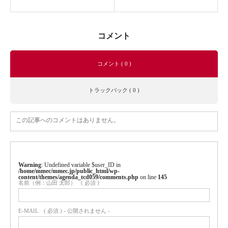
コメント
コメント ( 0 )
トラックバック ( 0 )
この記事へのコメントはありません。
Warning
: Undefined variable $user_ID in
/home/mmec/mmec.jp/public_html/wp-
content/themes/agenda_tcd059/comments.php
on line
145
名前（例：山田 太郎）
( 必須 )
E-MAIL
( 必須 ) - 公開されません -