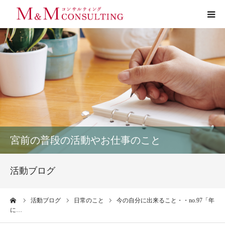
プロフィール
サービス
お客様の声
実績
宮前の普段の活動やお仕事のこと
活動ブログ
活動ブログ
お問い合わせ
ーム
活動ブログ
日常のこと
今の自分に出来ること・・no.97「年
に…