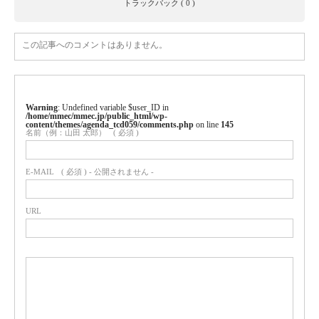
トラックバック ( 0 )
この記事へのコメントはありません。
Warning
: Undefined variable $user_ID in
/home/mmec/mmec.jp/public_html/wp-
content/themes/agenda_tcd059/comments.php
on line
145
名前（例：山田 太郎）
( 必須 )
E-MAIL
( 必須 ) - 公開されません -
URL