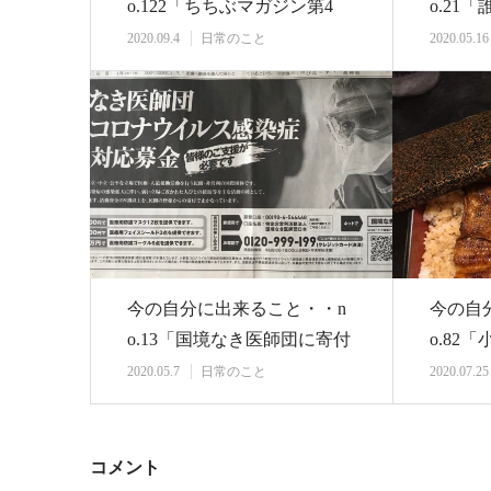
o.122「ちちぶマガジン第4
o.21
号 秩父×下…
すら歩
2020.09.4
日常のこと
2020.05.16
今の自分に出来ること・・n
今の自
o.13「国境なき医師団に寄付
o.82
してみようと…
助金〈
2020.05.7
日常のこと
2020.07.25
コメント