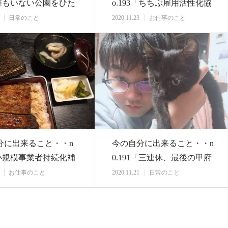
「誰もいない公園をひた
o.193「ちちぶ雇用活性化協
く・・…
議会 ビジネ…
日常のこと
2020.11.23
お仕事のこと
分に出来ること・・n
今の自分に出来ること・・n
「小規模事業者持続化補
0.191「三連休、最後の甲府
コロナ…
行き」
お仕事のこと
2020.11.21
日常のこと