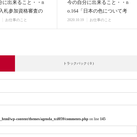
分に出来ること・・n
今の自分に出来ること・・n
8「入札参加資格審査の
o.164「日本の色について考
請して…
える・・」
お仕事のこと
2020.10.19
お仕事のこと
トラックバック ( 0 )
_html/wp-content/themes/agenda_tcd059/comments.php
on line
145