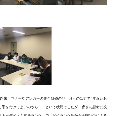
月以来、マナーやアンガーの集合研修の他、月々のOJT で4年近いお
ら手を付けてよいのやら・・という状況でしたが、皆さん懸命に改
キャデイさん接遇ランク」で、50位ランク外から全国13位に入る