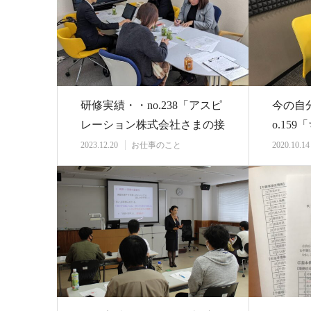
研修実績・・no.238「アスピ
今の自
レーション株式会社さまの接
o.15
遇マナー・…
で、“
2023.12.20
お仕事のこと
2020.10.14