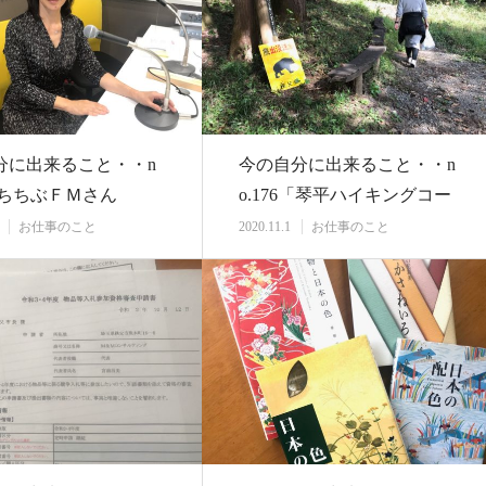
分に出来ること・・n
今の自分に出来ること・・n
9「ちちぶＦＭさん
o.176「琴平ハイキングコー
マナー＆マ…
スから芝桜の…
お仕事のこと
2020.11.1
お仕事のこと