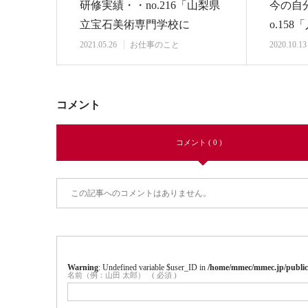
研修実績・・no.216「山梨県
今の自
立宝石美術専門学校に
o.15
て、“就活セミナ…
更新申
2021.05.26
お仕事のこと
2020.10.13
コメント
コメント ( 0 )
この記事へのコメントはありません。
Warning
: Undefined variable $user_ID in
/home/mmec/mmec.jp/public
名前（例：山田 太郎）
( 必須 )