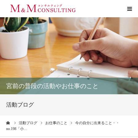
プロフィール
サービス
お客様の声
実績
宮前の普段の活動やお仕事のこと
活動ブログ
活動ブログ
お問い合わせ
ーム
活動ブログ
お仕事のこと
今の自分に出来ること・・
no.198「小…