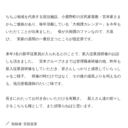
ちちぶ地域を代表する宿泊施設、小鹿野町の古民家屋敷・宮本家さま
からご連絡があり、毎年頂戴している「大相撲カレンダー」を今年も
いただくことが出来ました。 母が大相撲のファンなので、大喜
び。 実家の居間の一番目立つところが指定席です。
来年3名の新卒従業員が入られるとのことで、新入従業員研修のお話
しも頂きました。 宮本グループさまでは管理職者研修の他、昨年も
新入従業員研修をしていただき、皆さんしっかりと成長していらっし
ゃるご様子。 研修の時だけではなく、その後の成長ぶりを伺えるの
も、地元密着講師のだいご味です。
長きにわたってお付き合いいただける有難さ。 新人さん達の初々し
さをこちらも糧として、また頑張らねばと思います。
投稿者:
宮前昌美