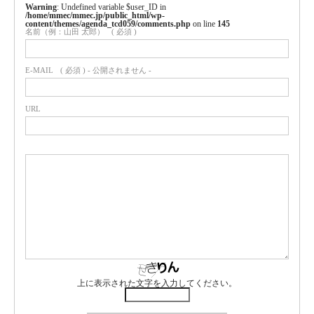
Warning
: Undefined variable $user_ID in
/home/mmec/mmec.jp/public_html/wp-
content/themes/agenda_tcd059/comments.php
on line
145
名前（例：山田 太郎）
( 必須 )
E-MAIL
( 必須 ) - 公開されません -
URL
上に表示された文字を入力してください。