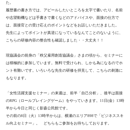
た。
履歴書の書き方では、アピールしたいところを太字で書いたり、名前
や志望動機などは手書きで書くなどのアドバイスや、面接の仕方で
は、面接官との受け応えのポイントなどをお話しいただきました。
先生によってポイントが真逆になっているなんてことのないように、
こちらの研修内容の整合性も確認しました・・大丈夫！！
現協議会の前身の「秩父雇用創造協議会」さまの頃から、セミナーに
は積極的に参加しています。無料で受けられ、しかも為になるのでホ
ント有難いです。いろいろな先生の研修を拝見して、こちらの刺激に
もなります。
「女性活躍支援セミナー」の来週は、前半「自己分析」、後半は面接
のRPG（ロールプレイングゲーム）をやっていきます。11日(金）13時
半から今日と同じく影森公民館です。
その前の8日（火）13時半からは、横瀬のエリア898で「ビジネススキ
ル向上セミナー」。 どちらもご参加をお待ちしております。