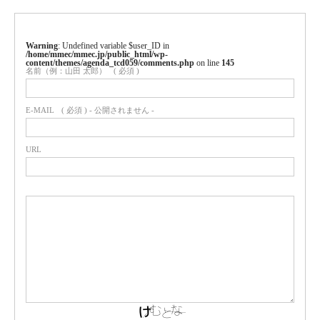
Warning
: Undefined variable $user_ID in
/home/mmec/mmec.jp/public_html/wp-
content/themes/agenda_tcd059/comments.php
on line
145
名前（例：山田 太郎）
( 必須 )
E-MAIL
( 必須 ) - 公開されません -
URL