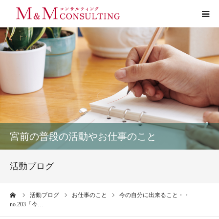
プロフィール
サービス
お客様の声
実績
宮前の普段の活動やお仕事のこと
活動ブログ
活動ブログ
お問い合わせ
ーム
活動ブログ
お仕事のこと
今の自分に出来ること・・
no.203「今…