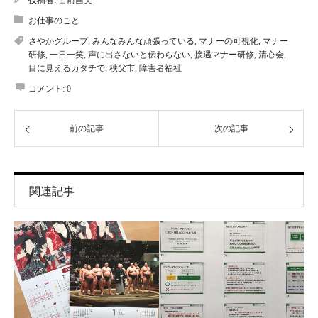
投稿者:
宮前昌美
お仕事のこと
さやかグループ
,
みんなみんな頑張っている
,
マナーの可視化
,
マナー
研修
,
一日一笑
,
声に出さないと伝わらない
,
接遇マナー研修
,
清心会
,
目に見えるカタチで
,
秩父市
,
障害者福祉
コメント:
0
前の記事
次の記事
関連記事