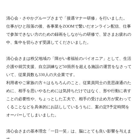
清心会・さやかグループさまで「接遇マナー研修」を行いました。
仕事がひと段落の後、各事業をZOOMで繋いだオンライン配信、仕事
で参加できない方のための録画をしながらの研修で、皆さまお疲れの
中、集中を切らさず受講してくださいました。
清心会さまは秩父地域の「障がい者福祉のパイオニア」として、生活
介護や就労支援、自立訓練など50箇所を超える施設の運営をなさって
いて、従業員数も330人の大企業です。
利用者やご家族の方々はもちろんのこと、従業員同士の意思疎通のた
めに、相手を思いやるためには気持ちだけではなく、形や行動に表す
ことの必要性や、ちょっとした工夫で、相手の受け止め方が変わって
くることなどを具体的にお話ししているうちに、案の定⁈予定時間を
オーバーしてしまいました。
清心会さまの基本理念「一日一笑」は、脳にとても良い影響を与えま