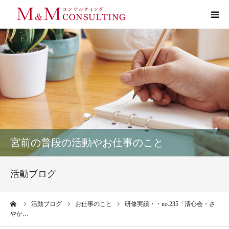
プロフィール
サービス
お客様の声
実績
宮前の普段の活動やお仕事のこと
活動ブログ
活動ブログ
お問い合わせ
ーム
活動ブログ
お仕事のこと
研修実績・・no.235「清心会・さ
やか…