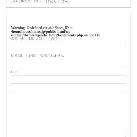
この記事へのコメントはありません。
Warning
: Undefined variable $user_ID in
/home/mmec/mmec.jp/public_html/wp-
content/themes/agenda_tcd059/comments.php
on line
145
名前（例：山田 太郎）
( 必須 )
E-MAIL
( 必須 ) - 公開されません -
URL