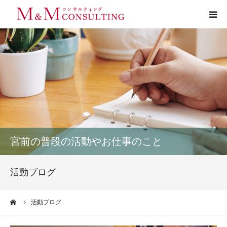
プロフィール
サービス
お客様の声
実績
宮前の普段の活動やお仕事のこと
活動ブログ
活動ブログ
お問い合わせ
ーム
活動ブログ