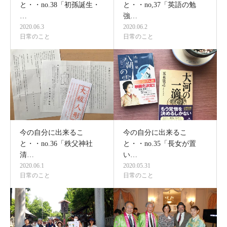
と・・no.38「初孫誕生・
と・・no,37「英語の勉
…
強…
2020.06.3
2020.06.2
日常のこと
日常のこと
今の自分に出来るこ
今の自分に出来るこ
と・・no.36「秩父神社
と・・no.35「長女が置
清…
い…
2020.06.1
2020.05.31
日常のこと
日常のこと