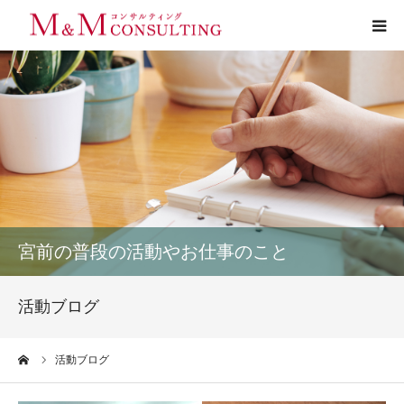
プロフィール
サービス
お客様の声
実績
宮前の普段の活動やお仕事のこと
活動ブログ
活動ブログ
お問い合わせ
ーム
活動ブログ