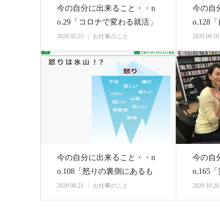
今の自分に出来ること・・n
今の自
o.29「コロナで変わる就活」
o.12
考えて
2020.05.25
お仕事のこと
2020.09.10
今の自分に出来ること・・n
今の自
o.108「怒りの裏側にあるも
o.16
の」 ラジオ…
の“マ
2020.08.21
お仕事のこと
2020.10.20