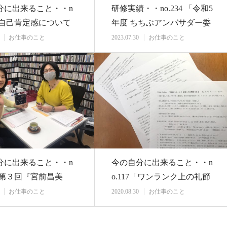
分に出来ること・・n
研修実績・・no.234 「令和5
8「自己肯定感について
年度 ちちぶアンバサダー委
みる・…
嘱式」…
お仕事のこと
2023.07.30
お仕事のこと
分に出来ること・・n
今の自分に出来ること・・n
5「第３回『宮前昌美
o.117「ワンランク上の礼節
ナー＆マ…
を身につける…
お仕事のこと
2020.08.30
お仕事のこと