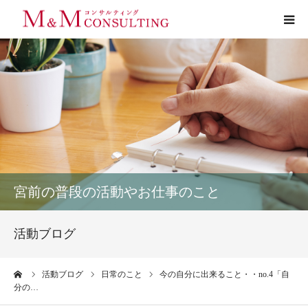
プロフィール
サービス
お客様の声
実績
宮前の普段の活動やお仕事のこと
活動ブログ
活動ブログ
お問い合わせ
ーム
活動ブログ
日常のこと
今の自分に出来ること・・no.4「自
分の…