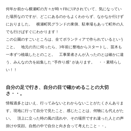
何年か前から横瀬町の方々が時々FBにUPされていて、気になってい
た場所なのですが、どこにあるのかもよくわからず、なかなか行けず
におりました。 横瀬町民グランドの東側、駐車場もあって町外の人
でも行けばすぐにわかります！
この公園のすごいところは、全てボランティアで作られているという
こと。 地元の方に伺ったら、3年前に整地からスタートし、苗木も
一本ずつ植栽したとのこと。 工事業者さんが入ったのとは確かに違
う、みんなの力を結集した “手作り感” があります。 ・・素晴らし
い！！
自分の足で行き、自分の目で確かめることの大切
さ・・。
情報過多とはいえ、行ってみないとわからないことがたくさんありま
す。現地に行って自分で見たこと、感じたことは、何物にも代えがた
い。 頂上に立った時の風の流れや、その場所ですれ違った人との声
掛けや笑顔。自然の中で自分と向き合って考えたこと・・。