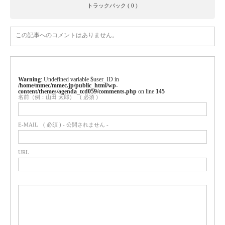
トラックバック ( 0 )
この記事へのコメントはありません。
Warning
: Undefined variable $user_ID in
/home/mmec/mmec.jp/public_html/wp-
content/themes/agenda_tcd059/comments.php
on line
145
名前（例：山田 太郎）
( 必須 )
E-MAIL
( 必須 ) - 公開されません -
URL