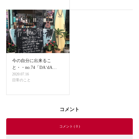
今の自分に出来るこ
と・・no.74「DA‘dA…
2020.07.16
日常のこと
コメント
コメント ( 0 )