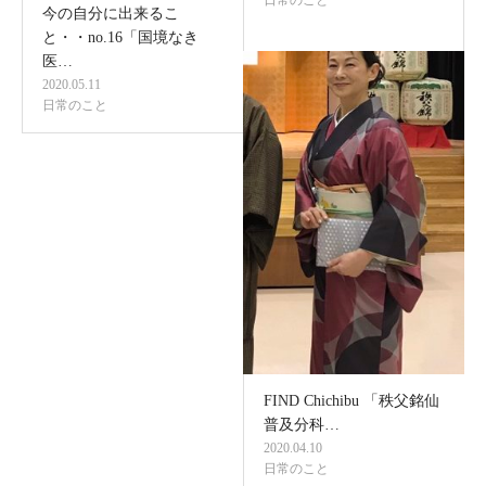
今の自分に出来るこ
と・・no.16「国境なき
医…
2020.05.11
日常のこと
FIND Chichibu 「秩父銘仙
普及分科…
2020.04.10
日常のこと