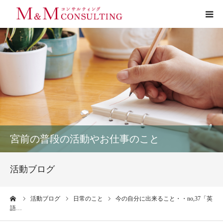
プロフィール
サービス
お客様の声
実績
宮前の普段の活動やお仕事のこと
活動ブログ
活動ブログ
お問い合わせ
ーム
活動ブログ
日常のこと
今の自分に出来ること・・no,37「英
語…