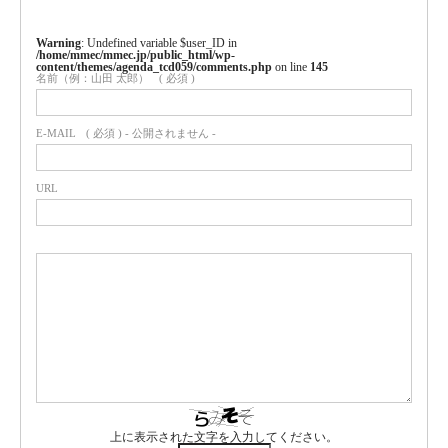
Warning
: Undefined variable $user_ID in
/home/mmec/mmec.jp/public_html/wp-
content/themes/agenda_tcd059/comments.php
on line
145
名前（例：山田 太郎）
( 必須 )
E-MAIL
( 必須 ) - 公開されません -
URL
上に表示された文字を入力してください。