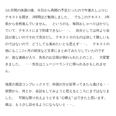
2か月間の休講の後、今日から再開の予定だったので午後久しぶりに
テキストを開き、2時間ほど勉強しました。 でもこのテキスト、2年
前から全然進んでいません。 というのも、毎回おしゃべりばかりし
ていて、テキストにまで到達できない・・。 自分としては何より会
話が楽しいのでそれで充分だし、テキストそのものは決して難しいも
のではないので、どうしても進めたいとも思えず・・。 テキストの
他にもここ2ヶ月の状況など文章にまとめてみたりしていたのです
が、急な連絡が入り、先生のお父様が倒れられたとのこと。 大変驚
きました。 ・・先生はニュージーランドに帰られるかもしれませ
ん。
強度の英語コンプレックスで、外国の方が近寄ってきたら逃げる・・
状態から、何とか、会話をしてみようと思えるところにまではなりま
した。 可能な限り伝えようとする “心構え” はできたと思います。
後は、もう少し話せるようにならないと・・。