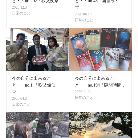
と・・no.202「秩父夜祭…
と・・no.48「新宿ライ
2020.12.3
ブ…
日常のこと
2020.06.15
日常のこと
今の自分に出来るこ
今の自分に出来るこ
と・・no.1 「秩父銘仙
と・・no.194「隙間時間…
マ…
2020.11.24
日常のこと
2020.04.24
日常のこと