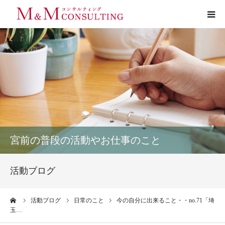
プロフィール
サービス
お客様の声
実績
宮前の普段の活動やお仕事のこと
活動ブログ
活動ブログ
お問い合わせ
ーム
活動ブログ
日常のこと
今の自分に出来ること・・no.71「埼
玉…