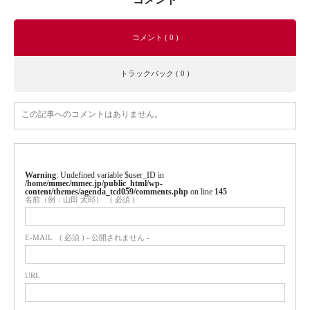
コメント ( 0 )
トラックバック ( 0 )
この記事へのコメントはありません。
Warning
: Undefined variable $user_ID in
/home/mmec/mmec.jp/public_html/wp-
content/themes/agenda_tcd059/comments.php
on line
145
名前（例：山田 太郎）
( 必須 )
E-MAIL
( 必須 ) - 公開されません -
URL