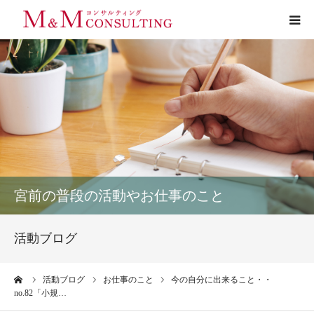
プロフィール
サービス
お客様の声
実績
宮前の普段の活動やお仕事のこと
活動ブログ
活動ブログ
お問い合わせ
ーム
活動ブログ
お仕事のこと
今の自分に出来ること・・
no.82「小規…