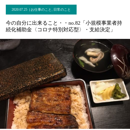
2020.07.25
お仕事のこと
,
日常のこと
今の自分に出来ること・・no.82「小規模事業者持
続化補助金〈コロナ特別対応型〉・支給決定」