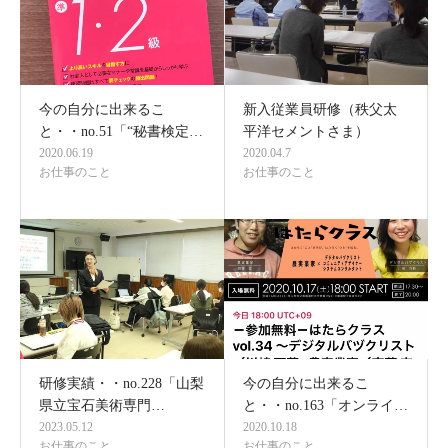
今の自分に出来るこ
新入従業員研修（秩父太
と・・no.51「“秘書検定…
平洋セメントさま）
2020.06.19
2020.04.7
お仕事のこと
お仕事のこと
研修実績・・no.228「山梨
今の自分に出来るこ
県立宝石美術専門…
と・・no.163「オンライ…
2023.05.12
2020.10.18
お仕事のこと
お仕事のこと