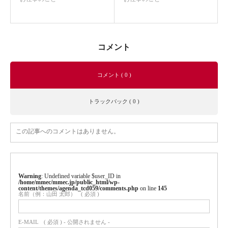
コメント
コメント ( 0 )
トラックバック ( 0 )
この記事へのコメントはありません。
Warning
: Undefined variable $user_ID in
/home/mmec/mmec.jp/public_html/wp-
content/themes/agenda_tcd059/comments.php
on line
145
名前（例：山田 太郎）
( 必須 )
E-MAIL
( 必須 ) - 公開されません -