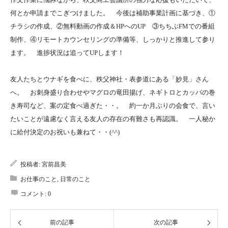
何とか申請までこぎつけました。 今後は補助事業計画に基づき、①
チラシの作成、②無料動画の作成＆HPへのUP ③ちちぶFMでの番組
制作、④リモートカウンセリングの準備等、しっかりと推進して参り
ます。 進捗状況は追ってUPします！
友人たちとウナギを食べに、秩父神社・表参道にある「妙見」さん
へ。 お刺身盛り合わせやマグロの竜田揚げ、ネギトロとカッパの巻
き寿司など、案の定食べ過ぎた・・。 約一か月ぶりの会食で、言い
たいことが遠慮なく言える友人の存在の有難さも再認識。 一人秘か
に給付決定のお祝いも兼ねて・・(^^)
投稿者:
宮前昌美
お仕事のこと
,
日常のこと
コメント:
0
前の記事
次の記事