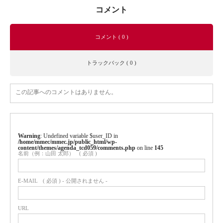
コメント
コメント ( 0 )
トラックバック ( 0 )
この記事へのコメントはありません。
Warning
: Undefined variable $user_ID in
/home/mmec/mmec.jp/public_html/wp-
content/themes/agenda_tcd059/comments.php
on line
145
名前（例：山田 太郎）
( 必須 )
E-MAIL
( 必須 ) - 公開されません -
URL