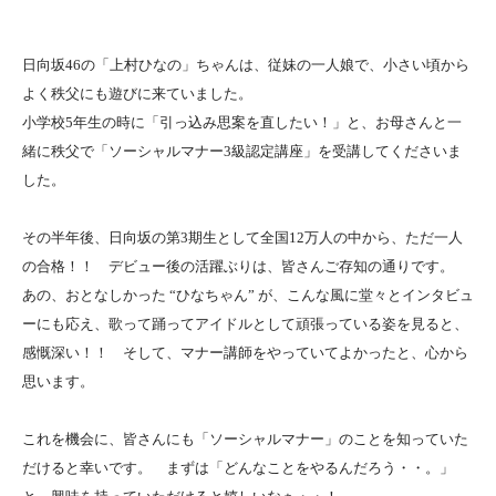
日向坂46の「上村ひなの」ちゃんは、従妹の一人娘で、小さい頃から
よく秩父にも遊びに来ていました。
小学校5年生の時に「引っ込み思案を直したい！」と、お母さんと一
緒に秩父で「ソーシャルマナー3級認定講座」を受講してくださいま
した。
その半年後、日向坂の第3期生として全国12万人の中から、ただ一人
の合格！！ デビュー後の活躍ぶりは、皆さんご存知の通りです。
あの、おとなしかった “ひなちゃん” が、こんな風に堂々とインタビュ
ーにも応え、歌って踊ってアイドルとして頑張っている姿を見ると、
感慨深い！！ そして、マナー講師をやっていてよかったと、心から
思います。
これを機会に、皆さんにも「ソーシャルマナー」のことを知っていた
だけると幸いです。 まずは「どんなことをやるんだろう・・。」