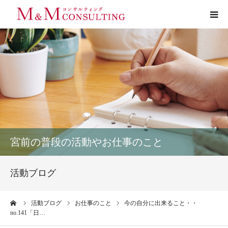
プロフィール
サービス
お客様の声
実績
宮前の普段の活動やお仕事のこと
活動ブログ
活動ブログ
お問い合わせ
ーム
活動ブログ
お仕事のこと
今の自分に出来ること・・
no.141「日…