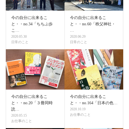
今の自分に出来るこ
今の自分に出来るこ
と・・no.34「ちちぶ歩
と・・no.60「秩父神社・
こ…
…
2020.05.30
2020.06.29
日常のこと
日常のこと
今の自分に出来るこ
今の自分に出来るこ
と・・no.20「３冊同時
と・・no.164「日本の色…
読…
2020.10.19
お仕事のこと
2020.05.15
お仕事のこと