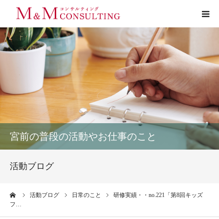
プロフィール
サービス
お客様の声
実績
宮前の普段の活動やお仕事のこと
活動ブログ
活動ブログ
お問い合わせ
ーム
活動ブログ
日常のこと
研修実績・・no.221「第8回キッズ
フ…