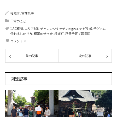
投稿者:
宮前昌美
日常のこと
LAC横瀬
,
エリア898
,
チャレンジキッチンengawa
,
ナゼラボ
,
子どもに
伝わるしかり方
,
横瀬ohせっ会
,
横瀬町
,
秩父子育て応援団
コメント:
0
前の記事
次の記事
関連記事