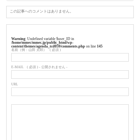
この記事へのコメントはありません。
Warning
: Undefined variable $user_ID in
/home/mmec/mmec.jp/public_html/wp-
content/themes/agenda_tcd059/comments.php
on line
145
名前（例：山田 太郎）
( 必須 )
E-MAIL
( 必須 ) - 公開されません -
URL